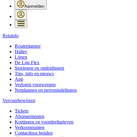
Aanmelden
Reisinfo
Routeplanner
Haltes
Lijnen
De Lijn Flex
Storingen en omleidingen
Tips, info en nieuws
App
Verloren voorwerpen
Netplannen en perronindelingen
Vervoerbewijzen
Tickets
Abonnementen
Kortingen en voordeeltarieven
Verkooppunten
Contactloos betalen