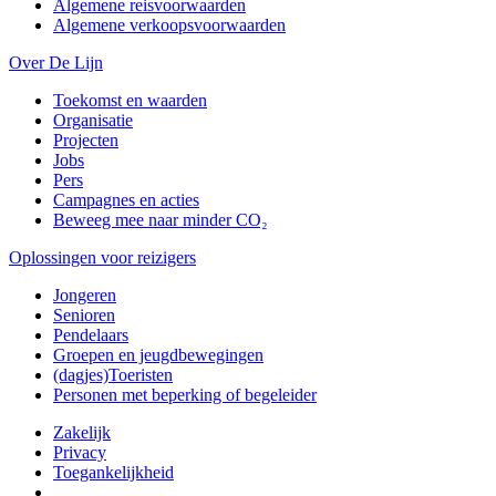
Algemene reisvoorwaarden
Algemene verkoopsvoorwaarden
Over De Lijn
Toekomst en waarden
Organisatie
Projecten
Jobs
Pers
Campagnes en acties
Beweeg mee naar minder CO₂
Oplossingen voor reizigers
Jongeren
Senioren
Pendelaars
Groepen en jeugdbewegingen
(dagjes)Toeristen
Personen met beperking of begeleider
Zakelijk
Privacy
Toegankelijkheid