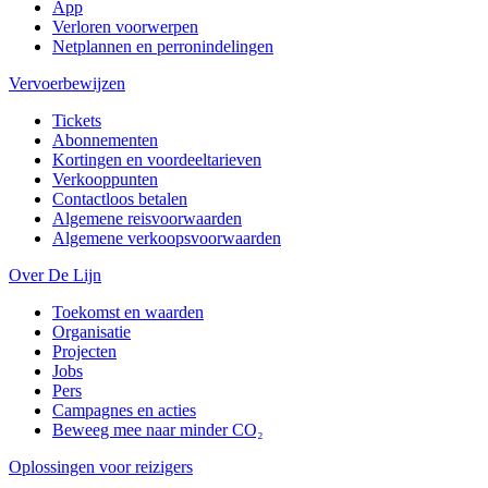
App
Verloren voorwerpen
Netplannen en perronindelingen
Vervoerbewijzen
Tickets
Abonnementen
Kortingen en voordeeltarieven
Verkooppunten
Contactloos betalen
Algemene reisvoorwaarden
Algemene verkoopsvoorwaarden
Over De Lijn
Toekomst en waarden
Organisatie
Projecten
Jobs
Pers
Campagnes en acties
Beweeg mee naar minder CO₂
Oplossingen voor reizigers