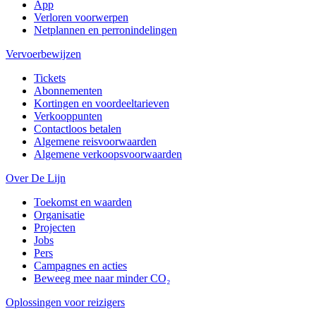
App
Verloren voorwerpen
Netplannen en perronindelingen
Vervoerbewijzen
Tickets
Abonnementen
Kortingen en voordeeltarieven
Verkooppunten
Contactloos betalen
Algemene reisvoorwaarden
Algemene verkoopsvoorwaarden
Over De Lijn
Toekomst en waarden
Organisatie
Projecten
Jobs
Pers
Campagnes en acties
Beweeg mee naar minder CO₂
Oplossingen voor reizigers