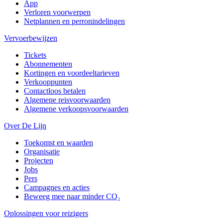
App
Verloren voorwerpen
Netplannen en perronindelingen
Vervoerbewijzen
Tickets
Abonnementen
Kortingen en voordeeltarieven
Verkooppunten
Contactloos betalen
Algemene reisvoorwaarden
Algemene verkoopsvoorwaarden
Over De Lijn
Toekomst en waarden
Organisatie
Projecten
Jobs
Pers
Campagnes en acties
Beweeg mee naar minder CO₂
Oplossingen voor reizigers