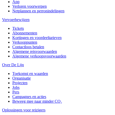
App
Verloren voorwerpen
Netplannen en perronindelingen
Vervoerbewijzen
Tickets
Abonnementen
Kortingen en voordeeltarieven
Verkooppunten
Contactloos betalen
Algemene reisvoorwaarden
Algemene verkoopsvoorwaarden
Over De Lijn
Toekomst en waarden
Organisatie
Projecten
Jobs
Pers
Campagnes en acties
Beweeg mee naar minder CO₂
Oplossingen voor reizigers