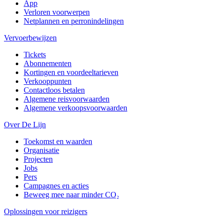
App
Verloren voorwerpen
Netplannen en perronindelingen
Vervoerbewijzen
Tickets
Abonnementen
Kortingen en voordeeltarieven
Verkooppunten
Contactloos betalen
Algemene reisvoorwaarden
Algemene verkoopsvoorwaarden
Over De Lijn
Toekomst en waarden
Organisatie
Projecten
Jobs
Pers
Campagnes en acties
Beweeg mee naar minder CO₂
Oplossingen voor reizigers