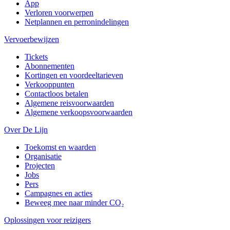
App
Verloren voorwerpen
Netplannen en perronindelingen
Vervoerbewijzen
Tickets
Abonnementen
Kortingen en voordeeltarieven
Verkooppunten
Contactloos betalen
Algemene reisvoorwaarden
Algemene verkoopsvoorwaarden
Over De Lijn
Toekomst en waarden
Organisatie
Projecten
Jobs
Pers
Campagnes en acties
Beweeg mee naar minder CO₂
Oplossingen voor reizigers