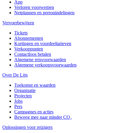
App
Verloren voorwerpen
Netplannen en perronindelingen
Vervoerbewijzen
Tickets
Abonnementen
Kortingen en voordeeltarieven
Verkooppunten
Contactloos betalen
Algemene reisvoorwaarden
Algemene verkoopsvoorwaarden
Over De Lijn
Toekomst en waarden
Organisatie
Projecten
Jobs
Pers
Campagnes en acties
Beweeg mee naar minder CO₂
Oplossingen voor reizigers