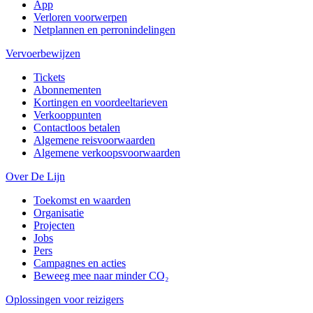
App
Verloren voorwerpen
Netplannen en perronindelingen
Vervoerbewijzen
Tickets
Abonnementen
Kortingen en voordeeltarieven
Verkooppunten
Contactloos betalen
Algemene reisvoorwaarden
Algemene verkoopsvoorwaarden
Over De Lijn
Toekomst en waarden
Organisatie
Projecten
Jobs
Pers
Campagnes en acties
Beweeg mee naar minder CO₂
Oplossingen voor reizigers