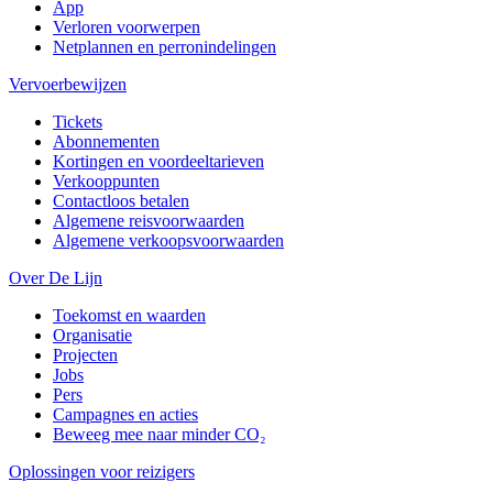
App
Verloren voorwerpen
Netplannen en perronindelingen
Vervoerbewijzen
Tickets
Abonnementen
Kortingen en voordeeltarieven
Verkooppunten
Contactloos betalen
Algemene reisvoorwaarden
Algemene verkoopsvoorwaarden
Over De Lijn
Toekomst en waarden
Organisatie
Projecten
Jobs
Pers
Campagnes en acties
Beweeg mee naar minder CO₂
Oplossingen voor reizigers