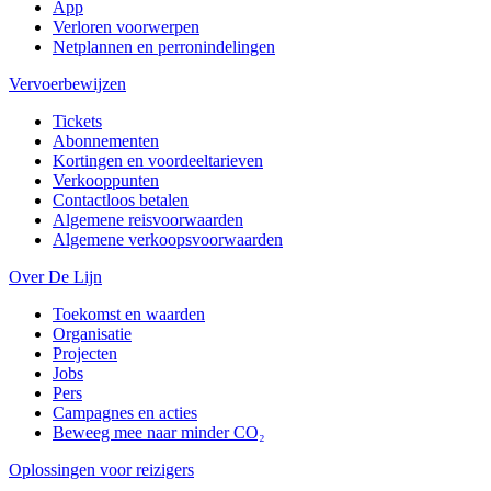
App
Verloren voorwerpen
Netplannen en perronindelingen
Vervoerbewijzen
Tickets
Abonnementen
Kortingen en voordeeltarieven
Verkooppunten
Contactloos betalen
Algemene reisvoorwaarden
Algemene verkoopsvoorwaarden
Over De Lijn
Toekomst en waarden
Organisatie
Projecten
Jobs
Pers
Campagnes en acties
Beweeg mee naar minder CO₂
Oplossingen voor reizigers