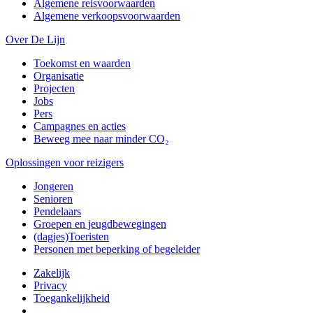
Algemene reisvoorwaarden
Algemene verkoopsvoorwaarden
Over De Lijn
Toekomst en waarden
Organisatie
Projecten
Jobs
Pers
Campagnes en acties
Beweeg mee naar minder CO₂
Oplossingen voor reizigers
Jongeren
Senioren
Pendelaars
Groepen en jeugdbewegingen
(dagjes)Toeristen
Personen met beperking of begeleider
Zakelijk
Privacy
Toegankelijkheid