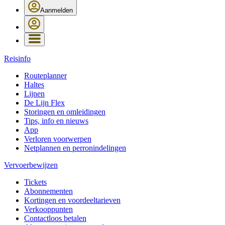
Aanmelden
Reisinfo
Routeplanner
Haltes
Lijnen
De Lijn Flex
Storingen en omleidingen
Tips, info en nieuws
App
Verloren voorwerpen
Netplannen en perronindelingen
Vervoerbewijzen
Tickets
Abonnementen
Kortingen en voordeeltarieven
Verkooppunten
Contactloos betalen