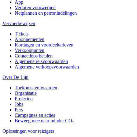
App
Verloren voorwerpen
Netplannen en perronindelingen
Vervoerbewijzen
Tickets
Abonnementen
Kortingen en voordeeltarieven
Verkooppunten
Contactloos betalen
Algemene reisvoorwaarden
Algemene verkoopsvoorwaarden
Over De Lijn
Toekomst en waarden
Organisatie
Projecten
Jobs
Pers
Campagnes en acties
Beweeg mee naar minder CO₂
Oplossingen voor reizigers