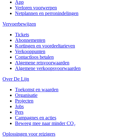
App
Verloren voorwerpen
Netplannen en perronindelingen
Vervoerbewijzen
Tickets
Abonnementen
Kortingen en voordeeltarieven
Verkooppunten
Contactloos betalen
Algemene reisvoorwaarden
Algemene verkoopsvoorwaarden
Over De Lijn
Toekomst en waarden
Organisatie
Projecten
Jobs
Pers
Campagnes en acties
Beweeg mee naar minder CO₂
Oplossingen voor reizigers