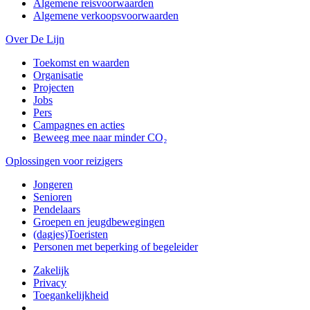
Algemene reisvoorwaarden
Algemene verkoopsvoorwaarden
Over De Lijn
Toekomst en waarden
Organisatie
Projecten
Jobs
Pers
Campagnes en acties
Beweeg mee naar minder CO₂
Oplossingen voor reizigers
Jongeren
Senioren
Pendelaars
Groepen en jeugdbewegingen
(dagjes)Toeristen
Personen met beperking of begeleider
Zakelijk
Privacy
Toegankelijkheid