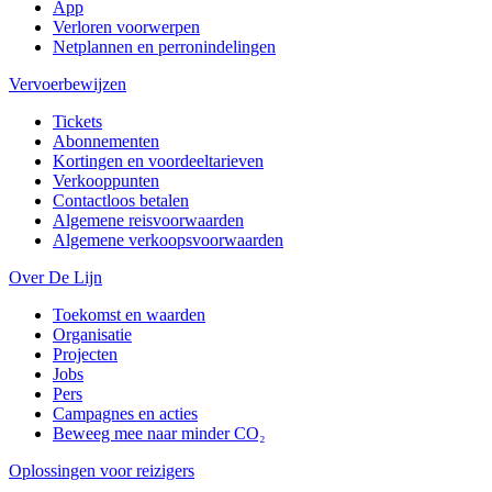
App
Verloren voorwerpen
Netplannen en perronindelingen
Vervoerbewijzen
Tickets
Abonnementen
Kortingen en voordeeltarieven
Verkooppunten
Contactloos betalen
Algemene reisvoorwaarden
Algemene verkoopsvoorwaarden
Over De Lijn
Toekomst en waarden
Organisatie
Projecten
Jobs
Pers
Campagnes en acties
Beweeg mee naar minder CO₂
Oplossingen voor reizigers