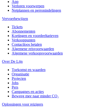
App
Verloren voorwerpen
Netplannen en perronindelingen
Vervoerbewijzen
Tickets
Abonnementen
Kortingen en voordeeltarieven
Verkooppunten
Contactloos betalen
Algemene reisvoorwaarden
Algemene verkoopsvoorwaarden
Over De Lijn
Toekomst en waarden
Organisatie
Projecten
Jobs
Pers
Campagnes en acties
Beweeg mee naar minder CO₂
Oplossingen voor reizigers