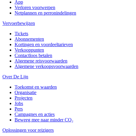
App
Verloren voorwerpen
Netplannen en perronindelingen
Vervoerbewijzen
Tickets
Abonnementen
Kortingen en voordeeltarieven
Verkooppunten
Contactloos betalen
Algemene reisvoorwaarden
Algemene verkoopsvoorwaarden
Over De Lijn
Toekomst en waarden
Organisatie
Projecten
Jobs
Pers
Campagnes en acties
Beweeg mee naar minder CO₂
Oplossingen voor reizigers