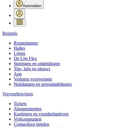
Aanmelden
Reisinfo
Routeplanner
Haltes
Lijnen
De Lijn Flex
Storingen en omleidingen
Tips, info en nieuws
App
Verloren voorwerpen
Netplannen en perronindelingen
Vervoerbewijzen
Tickets
Abonnementen
Kortingen en voordeeltarieven
Verkooppunten
Contactloos betalen