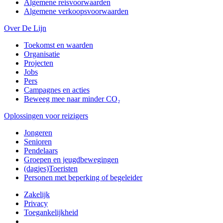
Algemene reisvoorwaarden
Algemene verkoopsvoorwaarden
Over De Lijn
Toekomst en waarden
Organisatie
Projecten
Jobs
Pers
Campagnes en acties
Beweeg mee naar minder CO₂
Oplossingen voor reizigers
Jongeren
Senioren
Pendelaars
Groepen en jeugdbewegingen
(dagjes)Toeristen
Personen met beperking of begeleider
Zakelijk
Privacy
Toegankelijkheid