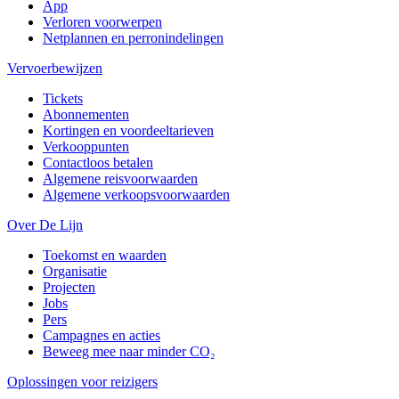
App
Verloren voorwerpen
Netplannen en perronindelingen
Vervoerbewijzen
Tickets
Abonnementen
Kortingen en voordeeltarieven
Verkooppunten
Contactloos betalen
Algemene reisvoorwaarden
Algemene verkoopsvoorwaarden
Over De Lijn
Toekomst en waarden
Organisatie
Projecten
Jobs
Pers
Campagnes en acties
Beweeg mee naar minder CO₂
Oplossingen voor reizigers