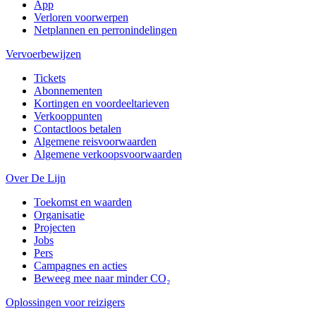
App
Verloren voorwerpen
Netplannen en perronindelingen
Vervoerbewijzen
Tickets
Abonnementen
Kortingen en voordeeltarieven
Verkooppunten
Contactloos betalen
Algemene reisvoorwaarden
Algemene verkoopsvoorwaarden
Over De Lijn
Toekomst en waarden
Organisatie
Projecten
Jobs
Pers
Campagnes en acties
Beweeg mee naar minder CO₂
Oplossingen voor reizigers