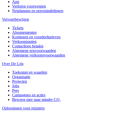
App
Verloren voorwerpen
Netplannen en perronindelingen
Vervoerbewijzen
Tickets
Abonnementen
Kortingen en voordeeltarieven
Verkooppunten
Contactloos betalen
Algemene reisvoorwaarden
Algemene verkoopsvoorwaarden
Over De Lijn
Toekomst en waarden
Organisatie
Projecten
Jobs
Pers
Campagnes en acties
Beweeg mee naar minder CO₂
Oplossingen voor reizigers