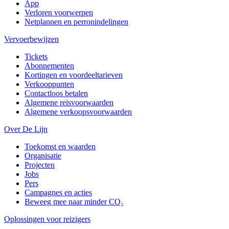
App
Verloren voorwerpen
Netplannen en perronindelingen
Vervoerbewijzen
Tickets
Abonnementen
Kortingen en voordeeltarieven
Verkooppunten
Contactloos betalen
Algemene reisvoorwaarden
Algemene verkoopsvoorwaarden
Over De Lijn
Toekomst en waarden
Organisatie
Projecten
Jobs
Pers
Campagnes en acties
Beweeg mee naar minder CO₂
Oplossingen voor reizigers