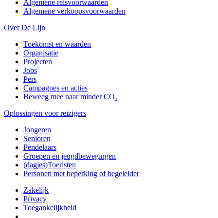
Algemene reisvoorwaarden
Algemene verkoopsvoorwaarden
Over De Lijn
Toekomst en waarden
Organisatie
Projecten
Jobs
Pers
Campagnes en acties
Beweeg mee naar minder CO₂
Oplossingen voor reizigers
Jongeren
Senioren
Pendelaars
Groepen en jeugdbewegingen
(dagjes)Toeristen
Personen met beperking of begeleider
Zakelijk
Privacy
Toegankelijkheid