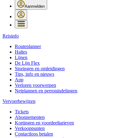
Aanmelden
Reisinfo
Routeplanner
Haltes
Lijnen
De Lijn Flex
Storingen en omleidingen
Tips, info en nieuws
App
Verloren voorwerpen
Netplannen en perronindelingen
Vervoerbewijzen
Tickets
Abonnementen
Kortingen en voordeeltarieven
Verkooppunten
Contactloos betalen