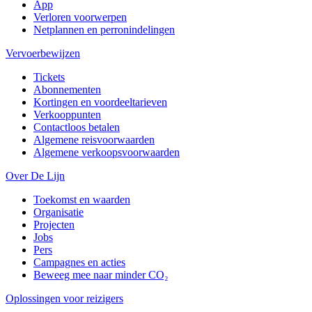
App
Verloren voorwerpen
Netplannen en perronindelingen
Vervoerbewijzen
Tickets
Abonnementen
Kortingen en voordeeltarieven
Verkooppunten
Contactloos betalen
Algemene reisvoorwaarden
Algemene verkoopsvoorwaarden
Over De Lijn
Toekomst en waarden
Organisatie
Projecten
Jobs
Pers
Campagnes en acties
Beweeg mee naar minder CO₂
Oplossingen voor reizigers