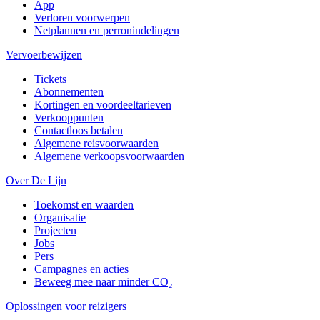
App
Verloren voorwerpen
Netplannen en perronindelingen
Vervoerbewijzen
Tickets
Abonnementen
Kortingen en voordeeltarieven
Verkooppunten
Contactloos betalen
Algemene reisvoorwaarden
Algemene verkoopsvoorwaarden
Over De Lijn
Toekomst en waarden
Organisatie
Projecten
Jobs
Pers
Campagnes en acties
Beweeg mee naar minder CO₂
Oplossingen voor reizigers