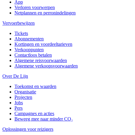
App
Verloren voorwerpen
Netplannen en perronindelingen
Vervoerbewijzen
Tickets
Abonnementen
Kortingen en voordeeltarieven
Verkooppunten
Contactloos betalen
Algemene reisvoorwaarden
Algemene verkoopsvoorwaarden
Over De Lijn
Toekomst en waarden
Organisatie
Projecten
Jobs
Pers
Campagnes en acties
Beweeg mee naar minder CO₂
Oplossingen voor reizigers