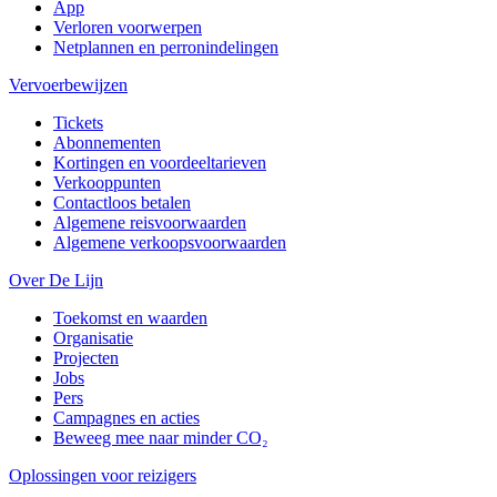
App
Verloren voorwerpen
Netplannen en perronindelingen
Vervoerbewijzen
Tickets
Abonnementen
Kortingen en voordeeltarieven
Verkooppunten
Contactloos betalen
Algemene reisvoorwaarden
Algemene verkoopsvoorwaarden
Over De Lijn
Toekomst en waarden
Organisatie
Projecten
Jobs
Pers
Campagnes en acties
Beweeg mee naar minder CO₂
Oplossingen voor reizigers