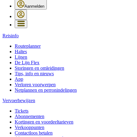
Aanmelden
Reisinfo
Routeplanner
Haltes
Lijnen
De Lijn Flex
Storingen en omleidingen
Tips, info en nieuws
App
Verloren voorwerpen
Netplannen en perronindelingen
Vervoerbewijzen
Tickets
Abonnementen
Kortingen en voordeeltarieven
Verkooppunten
Contactloos betalen