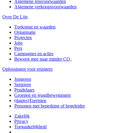
Algemene reisvoorwaarden
Algemene verkoopsvoorwaarden
Over De Lijn
Toekomst en waarden
Organisatie
Projecten
Jobs
Pers
Campagnes en acties
Beweeg mee naar minder CO₂
Oplossingen voor reizigers
Jongeren
Senioren
Pendelaars
Groepen en jeugdbewegingen
(dagjes)Toeristen
Personen met beperking of begeleider
Zakelijk
Privacy
Toegankelijkheid