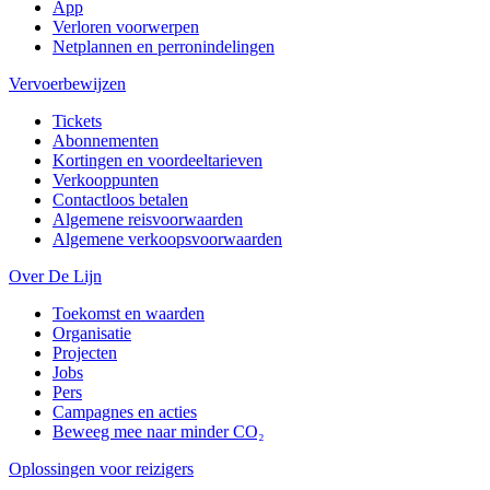
App
Verloren voorwerpen
Netplannen en perronindelingen
Vervoerbewijzen
Tickets
Abonnementen
Kortingen en voordeeltarieven
Verkooppunten
Contactloos betalen
Algemene reisvoorwaarden
Algemene verkoopsvoorwaarden
Over De Lijn
Toekomst en waarden
Organisatie
Projecten
Jobs
Pers
Campagnes en acties
Beweeg mee naar minder CO₂
Oplossingen voor reizigers