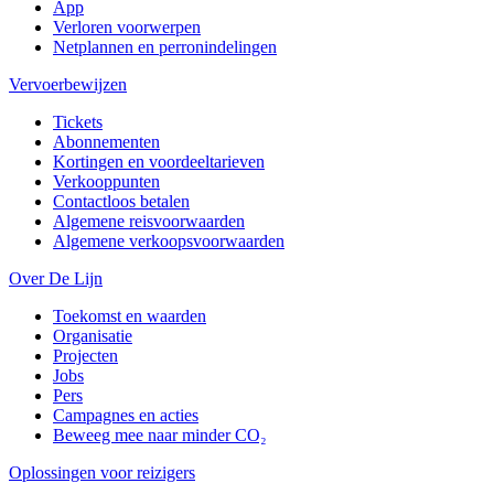
App
Verloren voorwerpen
Netplannen en perronindelingen
Vervoerbewijzen
Tickets
Abonnementen
Kortingen en voordeeltarieven
Verkooppunten
Contactloos betalen
Algemene reisvoorwaarden
Algemene verkoopsvoorwaarden
Over De Lijn
Toekomst en waarden
Organisatie
Projecten
Jobs
Pers
Campagnes en acties
Beweeg mee naar minder CO₂
Oplossingen voor reizigers