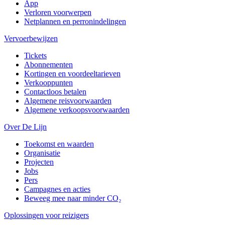
App
Verloren voorwerpen
Netplannen en perronindelingen
Vervoerbewijzen
Tickets
Abonnementen
Kortingen en voordeeltarieven
Verkooppunten
Contactloos betalen
Algemene reisvoorwaarden
Algemene verkoopsvoorwaarden
Over De Lijn
Toekomst en waarden
Organisatie
Projecten
Jobs
Pers
Campagnes en acties
Beweeg mee naar minder CO₂
Oplossingen voor reizigers