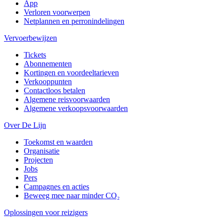
App
Verloren voorwerpen
Netplannen en perronindelingen
Vervoerbewijzen
Tickets
Abonnementen
Kortingen en voordeeltarieven
Verkooppunten
Contactloos betalen
Algemene reisvoorwaarden
Algemene verkoopsvoorwaarden
Over De Lijn
Toekomst en waarden
Organisatie
Projecten
Jobs
Pers
Campagnes en acties
Beweeg mee naar minder CO₂
Oplossingen voor reizigers