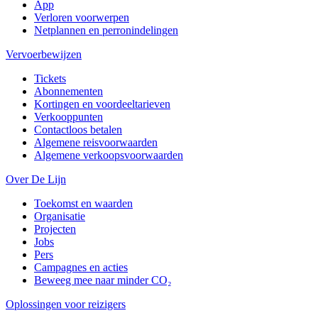
App
Verloren voorwerpen
Netplannen en perronindelingen
Vervoerbewijzen
Tickets
Abonnementen
Kortingen en voordeeltarieven
Verkooppunten
Contactloos betalen
Algemene reisvoorwaarden
Algemene verkoopsvoorwaarden
Over De Lijn
Toekomst en waarden
Organisatie
Projecten
Jobs
Pers
Campagnes en acties
Beweeg mee naar minder CO₂
Oplossingen voor reizigers