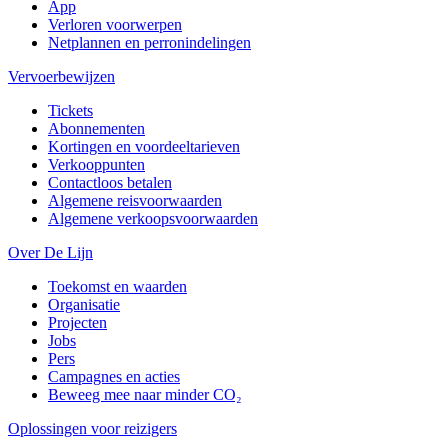
App
Verloren voorwerpen
Netplannen en perronindelingen
Vervoerbewijzen
Tickets
Abonnementen
Kortingen en voordeeltarieven
Verkooppunten
Contactloos betalen
Algemene reisvoorwaarden
Algemene verkoopsvoorwaarden
Over De Lijn
Toekomst en waarden
Organisatie
Projecten
Jobs
Pers
Campagnes en acties
Beweeg mee naar minder CO₂
Oplossingen voor reizigers