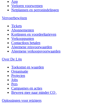
App
Verloren voorwerpen
Netplannen en perronindelingen
Vervoerbewijzen
Tickets
Abonnementen
Kortingen en voordeeltarieven
Verkooppunten
Contactloos betalen
Algemene reisvoorwaarden
Algemene verkoopsvoorwaarden
Over De Lijn
Toekomst en waarden
Organisatie
Projecten
Jobs
Pers
Campagnes en acties
Beweeg mee naar minder CO₂
Oplossingen voor reizigers