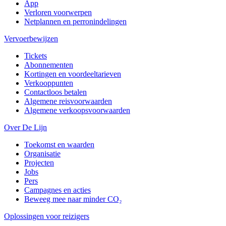
App
Verloren voorwerpen
Netplannen en perronindelingen
Vervoerbewijzen
Tickets
Abonnementen
Kortingen en voordeeltarieven
Verkooppunten
Contactloos betalen
Algemene reisvoorwaarden
Algemene verkoopsvoorwaarden
Over De Lijn
Toekomst en waarden
Organisatie
Projecten
Jobs
Pers
Campagnes en acties
Beweeg mee naar minder CO₂
Oplossingen voor reizigers