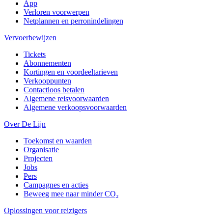
App
Verloren voorwerpen
Netplannen en perronindelingen
Vervoerbewijzen
Tickets
Abonnementen
Kortingen en voordeeltarieven
Verkooppunten
Contactloos betalen
Algemene reisvoorwaarden
Algemene verkoopsvoorwaarden
Over De Lijn
Toekomst en waarden
Organisatie
Projecten
Jobs
Pers
Campagnes en acties
Beweeg mee naar minder CO₂
Oplossingen voor reizigers