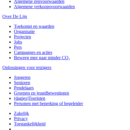
Algemene reisvoorwaarden
Algemene verkoopsvoorwaarden
Over De Lijn
Toekomst en waarden
Organisatie
Projecten
Jobs
Pers
Campagnes en acties
Beweeg mee naar minder CO₂
Oplossingen voor reizigers
Jongeren
Senioren
Pendelaars
Groepen en jeugdbewegingen
(dagjes)Toeristen
Personen met beperking of begeleider
Zakelijk
Privacy
Toegankelijkheid