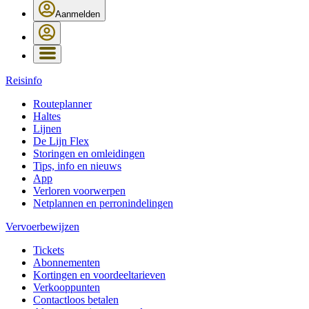
Aanmelden
Reisinfo
Routeplanner
Haltes
Lijnen
De Lijn Flex
Storingen en omleidingen
Tips, info en nieuws
App
Verloren voorwerpen
Netplannen en perronindelingen
Vervoerbewijzen
Tickets
Abonnementen
Kortingen en voordeeltarieven
Verkooppunten
Contactloos betalen