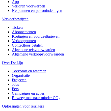
App
Verloren voorwerpen
Netplannen en perronindelingen
Vervoerbewijzen
Tickets
Abonnementen
Kortingen en voordeeltarieven
Verkooppunten
Contactloos betalen
Algemene reisvoorwaarden
Algemene verkoopsvoorwaarden
Over De Lijn
Toekomst en waarden
Organisatie
Projecten
Jobs
Pers
Campagnes en acties
Beweeg mee naar minder CO₂
Oplossingen voor reizigers