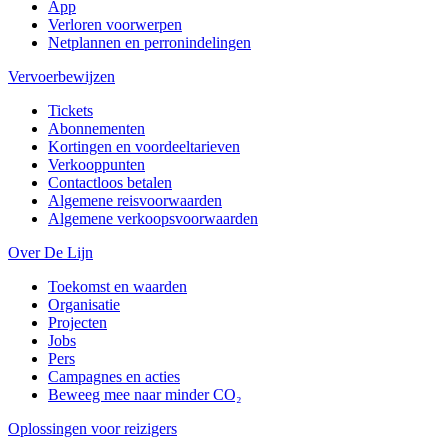
App
Verloren voorwerpen
Netplannen en perronindelingen
Vervoerbewijzen
Tickets
Abonnementen
Kortingen en voordeeltarieven
Verkooppunten
Contactloos betalen
Algemene reisvoorwaarden
Algemene verkoopsvoorwaarden
Over De Lijn
Toekomst en waarden
Organisatie
Projecten
Jobs
Pers
Campagnes en acties
Beweeg mee naar minder CO₂
Oplossingen voor reizigers