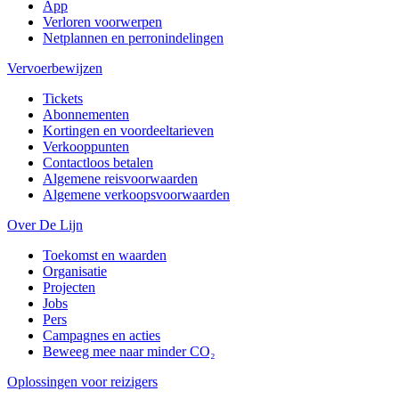
App
Verloren voorwerpen
Netplannen en perronindelingen
Vervoerbewijzen
Tickets
Abonnementen
Kortingen en voordeeltarieven
Verkooppunten
Contactloos betalen
Algemene reisvoorwaarden
Algemene verkoopsvoorwaarden
Over De Lijn
Toekomst en waarden
Organisatie
Projecten
Jobs
Pers
Campagnes en acties
Beweeg mee naar minder CO₂
Oplossingen voor reizigers