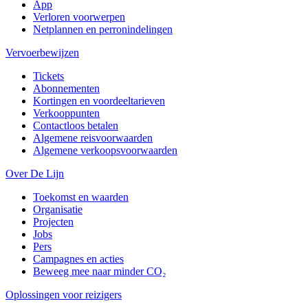
App
Verloren voorwerpen
Netplannen en perronindelingen
Vervoerbewijzen
Tickets
Abonnementen
Kortingen en voordeeltarieven
Verkooppunten
Contactloos betalen
Algemene reisvoorwaarden
Algemene verkoopsvoorwaarden
Over De Lijn
Toekomst en waarden
Organisatie
Projecten
Jobs
Pers
Campagnes en acties
Beweeg mee naar minder CO₂
Oplossingen voor reizigers