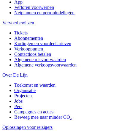
App
Verloren voorwerpen
Netplannen en perronindelingen
Vervoerbewijzen
Tickets
Abonnementen
Kortingen en voordeeltarieven
Verkooppunten
Contactloos betalen
Algemene reisvoorwaarden
Algemene verkoopsvoorwaarden
Over De Lijn
Toekomst en waarden
Organisatie
Projecten
Jobs
Pers
Campagnes en acties
Beweeg mee naar minder CO₂
Oplossingen voor reizigers