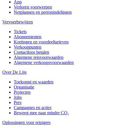
App
Verloren voorwerpen
Netplannen en perronindelingen
Vervoerbewijzen
Tickets
Abonnementen
Kortingen en voordeeltarieven
Verkooppunten
Contactloos betalen
Algemene reisvoorwaarden
Algemene verkoopsvoorwaarden
Over De Lijn
Toekomst en waarden
Organisatie
Projecten
Jobs
Pers
Campagnes en acties
Beweeg mee naar minder CO₂
Oplossingen voor reizigers