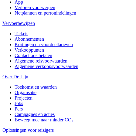
App
Verloren voorwerpen
Netplannen en perronindelingen
Vervoerbewijzen
Tickets
Abonnementen
Kortingen en voordeeltarieven
Verkooppunten
Contactloos betalen
Algemene reisvoorwaarden
Algemene verkoopsvoorwaarden
Over De Lijn
Toekomst en waarden
Organisatie
Projecten
Jobs
Pers
Campagnes en acties
Beweeg mee naar minder CO₂
Oplossingen voor reizigers