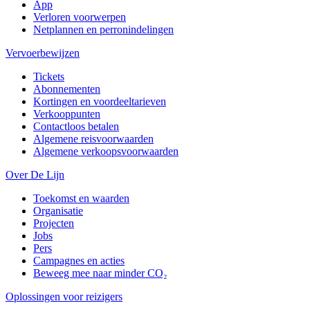
App
Verloren voorwerpen
Netplannen en perronindelingen
Vervoerbewijzen
Tickets
Abonnementen
Kortingen en voordeeltarieven
Verkooppunten
Contactloos betalen
Algemene reisvoorwaarden
Algemene verkoopsvoorwaarden
Over De Lijn
Toekomst en waarden
Organisatie
Projecten
Jobs
Pers
Campagnes en acties
Beweeg mee naar minder CO₂
Oplossingen voor reizigers