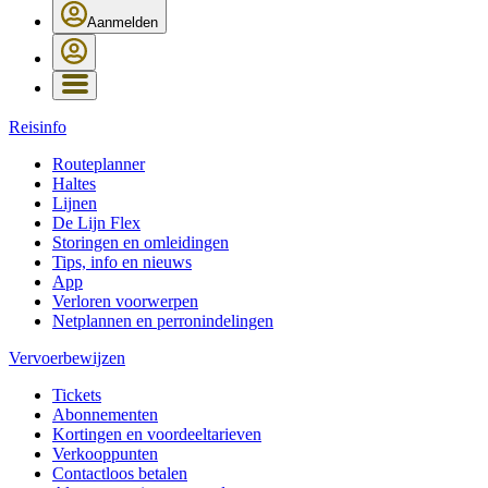
Aanmelden
Reisinfo
Routeplanner
Haltes
Lijnen
De Lijn Flex
Storingen en omleidingen
Tips, info en nieuws
App
Verloren voorwerpen
Netplannen en perronindelingen
Vervoerbewijzen
Tickets
Abonnementen
Kortingen en voordeeltarieven
Verkooppunten
Contactloos betalen