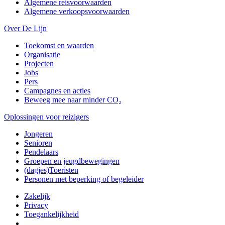
Algemene reisvoorwaarden
Algemene verkoopsvoorwaarden
Over De Lijn
Toekomst en waarden
Organisatie
Projecten
Jobs
Pers
Campagnes en acties
Beweeg mee naar minder CO₂
Oplossingen voor reizigers
Jongeren
Senioren
Pendelaars
Groepen en jeugdbewegingen
(dagjes)Toeristen
Personen met beperking of begeleider
Zakelijk
Privacy
Toegankelijkheid