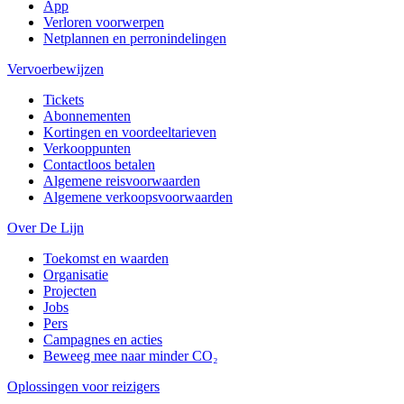
App
Verloren voorwerpen
Netplannen en perronindelingen
Vervoerbewijzen
Tickets
Abonnementen
Kortingen en voordeeltarieven
Verkooppunten
Contactloos betalen
Algemene reisvoorwaarden
Algemene verkoopsvoorwaarden
Over De Lijn
Toekomst en waarden
Organisatie
Projecten
Jobs
Pers
Campagnes en acties
Beweeg mee naar minder CO₂
Oplossingen voor reizigers