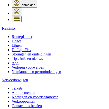
Aanmelden
Reisinfo
Routeplanner
Haltes
Lijnen
De Lijn Flex
Storingen en omleidingen
Tips, info en nieuws
App
Verloren voorwerpen
Netplannen en perronindelingen
Vervoerbewijzen
Tickets
Abonnementen
Kortingen en voordeeltarieven
Verkooppunten
Contactloos betalen