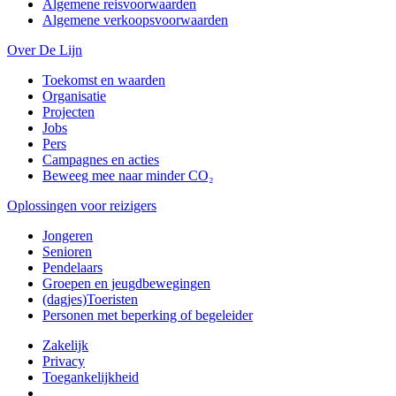
Algemene reisvoorwaarden
Algemene verkoopsvoorwaarden
Over De Lijn
Toekomst en waarden
Organisatie
Projecten
Jobs
Pers
Campagnes en acties
Beweeg mee naar minder CO₂
Oplossingen voor reizigers
Jongeren
Senioren
Pendelaars
Groepen en jeugdbewegingen
(dagjes)Toeristen
Personen met beperking of begeleider
Zakelijk
Privacy
Toegankelijkheid